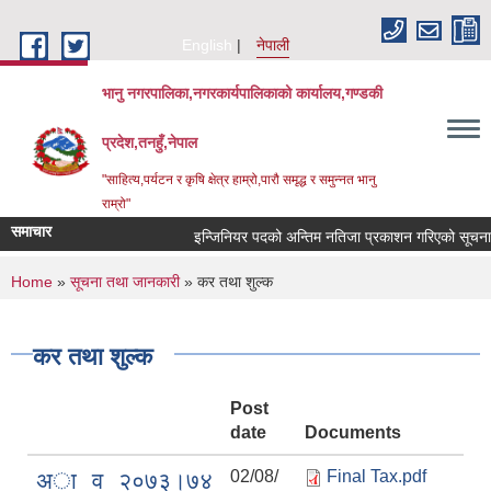
Skip to main content
English
नेपाली
भानु नगरपालिका,नगरकार्यपालिकाको कार्यालय,गण्डकी
प्रदेश,तनहुँ,नेपाल
"साहित्य,पर्यटन र कृषि क्षेत्र हाम्रो,पारौ समृद्ध र समुन्नत भानु
राम्रो"
समाचार
इन्जिनियर पदको अन्तिम नतिजा प्रकाशन गरिएको सूचना !!!
You are here
Home
»
सूचना तथा जानकारी
» कर तथा शुल्क
कर तथा शुल्क
Post
date
Documents
02/08/
Final Tax.pdf
अा व २०७३।७४