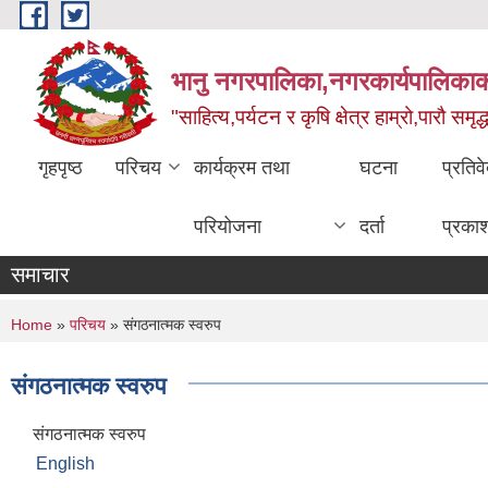
Skip to main content
भानु नगरपालिका,नगरकार्यपालिकाको
"साहित्य,पर्यटन र कृषि क्षेत्र हाम्रो,पारौ समृद
गृहपृष्ठ
परिचय
कार्यक्रम तथा
घटना
प्रतिव
परियोजना
दर्ता
प्रका
समाचार
You are here
Home
»
परिचय
» संगठनात्मक स्वरुप
संगठनात्मक स्वरुप
संगठनात्मक स्वरुप
English