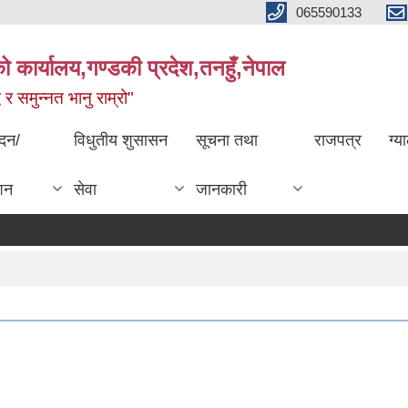
065590133
 कार्यालय,गण्डकी प्रदेश,तनहुँ,नेपाल
्ध र समुन्नत भानु राम्रो"
ेदन/
विधुतीय शुसासन
सूचना तथा
राजपत्र
ग्य
शन
सेवा
जानकारी