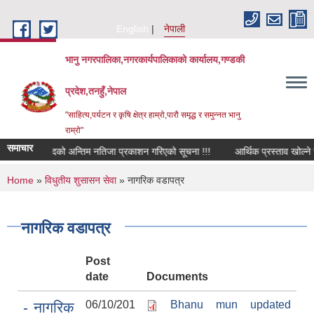
Skip to main content
English
नेपाली
भानु नगरपालिका,नगरकार्यपालिकाको कार्यालय,गण्डकी
प्रदेश,तनहुँ,नेपाल
"साहित्य,पर्यटन र कृषि क्षेत्र हाम्रो,पारौ समृद्ध र समुन्नत भानु
राम्रो"
समाचार
इन्जिनियर पदको अन्तिम नतिजा प्रकाशन गरिएको सूचना !!!
आर्थिक प्रस्ताव खोल्ने सम्ब
You are here
Home
»
विधुतीय शुसासन सेवा
» नागरिक वडापत्र
नागरिक वडापत्र
Post
date
Documents
06/10/201
Bhanu mun updated
- नागरिक