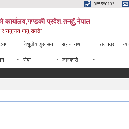
065590133
 कार्यालय,गण्डकी प्रदेश,तनहुँ,नेपाल
्ध र समुन्नत भानु राम्रो"
ेदन/
विधुतीय शुसासन
सूचना तथा
राजपत्र
ग्य
शन
सेवा
जानकारी