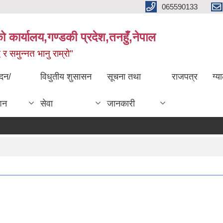
065590133
 कार्यालय,गण्डकी प्रदेश,तनहुँ,नेपाल
्ध र समुन्नत भानु राम्रो"
ेदन/
विधुतीय शुसासन
सूचना तथा
राजपत्र
ग्य
शन
सेवा
जानकारी