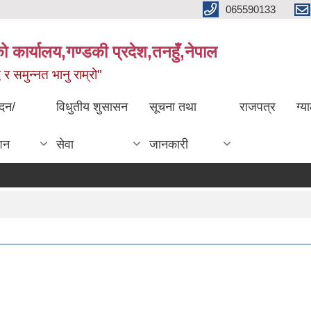
065590133
 कार्यालय,गण्डकी प्रदेश,तनहुँ,नेपाल
्ध र समुन्नत भानु राम्रो"
ेदन/
विधुतीय शुसासन
सूचना तथा
राजपत्र
ग्य
शन
सेवा
जानकारी