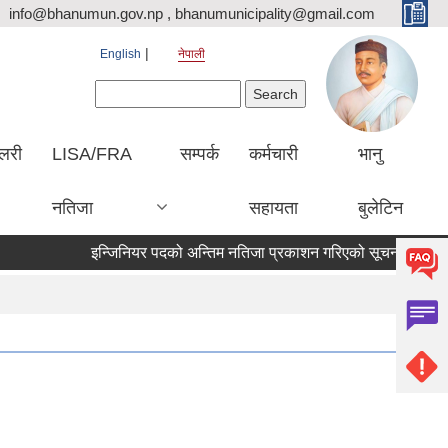
info@bhanumun.gov.np , bhanumunicipality@gmail.com
English
नेपाली
Search form
Search
ालरी
LISA/FRA
सम्पर्क
कर्मचारी
भानु
नतिजा
सहायता
बुलेटिन
इन्जिनियर पदको अन्तिम नतिजा प्रकाशन गरिएको सूचना !!!
आर्