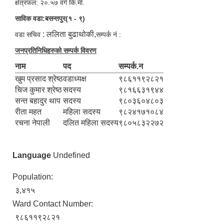
क्षेत्रफल: २०.५७ वर्ग कि.मी.
साविक वडा:बसन्तपुर(१ - ९)
: ललिता बुढाथोकी,
वडा सचिव
सम्पर्क नं :
जनप्रतिनिधिहरुको सम्पर्क विवरण
नाम
पद
सम्पर्क.न
खुम प्रसाद श्रेष्ठ
वडाध्यक्ष
९८६११९२८२१
चिज कुमार श्रेष्ठ
सदस्य
९८१६६३१९४४
सन्त बहादुर थाप
सदस्य
९८०३६०४८०३
रीता महत
महिला सदस्य
९८२४१७१०८४
रचना नेपाली
दलित महिला सदस्य
९८०५८३२२७२
Language
Undefined
Population:
३,४१५
Ward Contact Number:
९८६११९२८२१