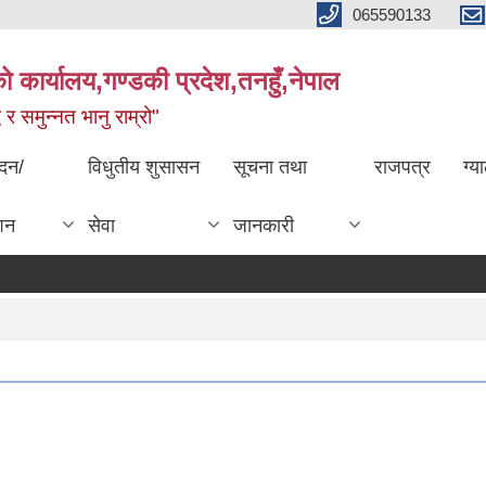
065590133
 कार्यालय,गण्डकी प्रदेश,तनहुँ,नेपाल
्ध र समुन्नत भानु राम्रो"
ेदन/
विधुतीय शुसासन
सूचना तथा
राजपत्र
ग्य
शन
सेवा
जानकारी
इन्