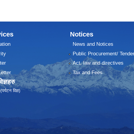
ices
Notices
ation
News and Notices
ity
Public Procurement/ Tende
ter
Act, law and directives
Letter
Tax and Fees
ज्ञहरु
पर्यटन विज्ञ)