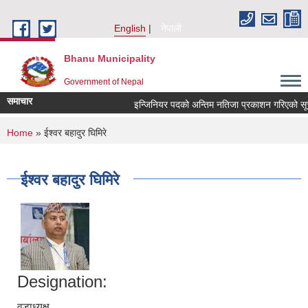
Skip to main content
English
नेपाली
Bhanu Municipality
Government of Nepal
समाचार
इन्जिनियर पदको अन्तिम नतिजा प्रकाशन गरिएको सूचना 
You are here
Home
» ईश्वर बहादुर घिमिरे
ईश्वर बहादुर घिमिरे
Designation:
वडाध्यक्ष