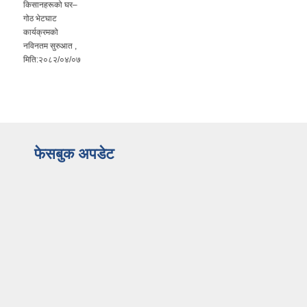
किसानहरूको घर–
गोठ भेटघाट
कार्यक्रमको
नविनतम सुरुआत ,
मिति:२०८२/०४/०७
फेसबुक अपडेट