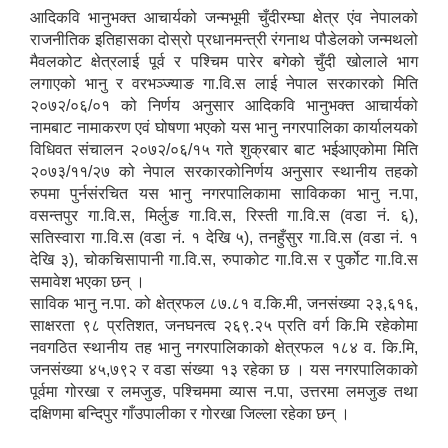
आदिकवि भानुभक्त आचार्यको जन्मभूमी चुँदीरम्घा क्षेत्र एंव नेपालको
राजनीतिक इतिहासका दोस्रो प्रधानमन्त्री रंगनाथ पौडेलको जन्मथलो
मैवलकोट क्षेत्रलाई पूर्व र पश्चिम पारेर बगेको चुँदी खोलाले भाग
लगाएको भानु र वरभञ्ज्याङ गा.वि.स लाई नेपाल सरकारको मिति
२०७२/०६/०१ को निर्णय अनुसार आदिकवि भानुभक्त आचार्यको
नामबाट नामाकरण एवं घोषणा भएको यस भानु नगरपालिका कार्यालयको
विधिवत संचालन २०७२/०६/१५ गते शुक्रबार बाट भईआएकोमा मिति
२०७३/११/२७ को नेपाल सरकारकोनिर्णय अनुसार स्थानीय तहको
रुपमा पुर्नसंरचित यस भानु नगरपालिकामा साविकका भानु न.पा,
वसन्तपुर गा.वि.स, मिर्लुङ गा.वि.स, रिस्ती गा.वि.स (वडा नं. ६),
सतिस्वारा गा.वि.स (वडा नं. १ देखि ५), तनहुँसुर गा.वि.स (वडा नं. १
देखि ३), चोकचिसापानी गा.वि.स, रुपाकोट गा.वि.स र पुर्कोट गा.वि.स
समावेश भएका छन् ।
साविक भानु न.पा. को क्षेत्रफल ८७.८१ व.कि.मी, जनसंख्या २३,६१६,
साक्षरता ९८ प्रतिशत, जनघनत्व २६९.२५ प्रति वर्ग कि.मि रहेकोमा
नवगठित स्थानीय तह भानु नगरपालिकाको क्षेत्रफल १८४ व. कि.मि,
जनसंख्या ४५,७९२ र वडा संख्या १३ रहेका छ । यस नगरपालिकाको
पूर्वमा गोरखा र लमजुङ, पश्चिममा व्यास न.पा, उत्तरमा लमजुङ तथा
दक्षिणमा बन्दिपुर गाँउपालीका र गोरखा जिल्ला रहेका छन् ।