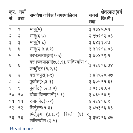
क्र.
नयाँ
क्षेत्रफल(वर्ग
समावेश गाविस / नगरपालिका
जनसं
सं.
वडा
कि.मी.)
ख्या
१
१
भानु(५)
३,२३४
५.५१
२
२
भानु(६,७)
२,९७९
१२.०३
३
३
भानु(१,८)
३,६४३
९.०७
४
४
भानु(२,३,४,९)
३,३१९
१८.०३
५
५
बरभञ्‍जयाङ्ग(१-५)
३,४०४
१९.१
बरभञ्‍जयाङ्ग(७,८,९), सतिस्वाँरा १,
६
६
३,२६६
१६.३४
तनहुँसूर (१,२,३)
७
७
बसन्तपुर(१-९)
३,४१५
२०.५७
८
८
पुर्कोट(४,६-९)
३,६०५
११.३९
९
९
पुर्कोट(१,२,३,५)
३,५८३
७.६५
१०
१०
चोक चिसापानी(१-९)
३,८३५
१४.९
११
११
रुपाकोट(१-९)
४,२६४
१६.९
१२
१२
मिर्लुङ्ग(१-६)
३,८७३
१६.३३
मिर्लुङ्ग (७,८,९), रिस्ती (६) र
१३
१३
३,३७२
१६.४७
सतिस्वाँरा (२-५)
Read more
about भानु नगरपालिकाको संक्षिप्त परिचय