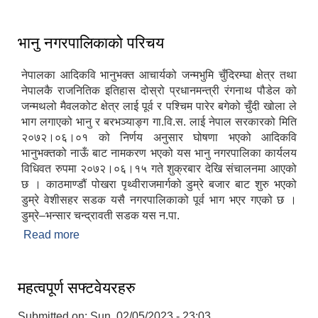
भानु नगरपालिकाको परिचय
नेपालका आदिकवि भानुभक्त आचार्यको जन्मभुमि चुँदिरम्घा क्षेत्र तथा
नेपालकै राजनितिक इतिहास दोस्रो प्रधानमन्त्री रंगनाथ पौडेल को
जन्मथलो मैवलकोट क्षेत्र लाई पूर्व र पश्चिम पारेर बगेको चुँदी खोला ले
भाग लगाएको भानु र बरभञ्याङ्ग गा.वि.स. लाई नेपाल सरकारको मिति
२०७२।०६।०१ को निर्णय अनुसार घोषणा भएको आदिकवि
भानुभक्तको नाऊँ बाट नामकरण भएको यस भानु नगरपालिका कार्यलय
विधिवत रुपमा २०७२।०६।१५ गते शुक्रबार देखि संचालनमा आएको
छ । काठमाण्डौं पोखरा पृथ्वीराजमार्गको डुम्रे बजार बाट शुरु भएको
डुम्रे वेशीसहर सडक यसै नगरपालिकाको पूर्व भाग भएर गएको छ ।
डुम्रे–भन्सार चन्द्रावती सडक यस न.पा.
Read more
about भानु नगरपालिकाको परिचय
महत्वपूर्ण सफ्टवेयरहरु
Submitted on:
Sun, 02/05/2023 - 23:03