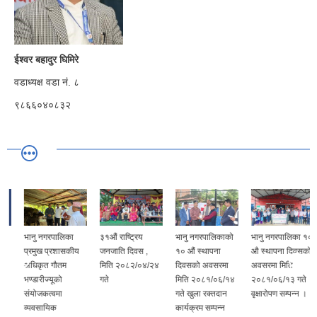
ईश्वर बहादुर घिमिरे
वडाध्यक्ष वडा नं. ८
९८६६०४०८३२
भानु नगरपालिका
३१औं राष्ट्रिय
भानु नगरपालिकाको
भानु नगरपालिका १०
प्रमुख प्रशासकीय
जनजाति दिवस ,
१० औं स्थापना
औ स्थापना दिवसको
अधिकृत गौतम
मिति २०८२/०४/२४
दिवसको अवसरमा
अवसरमा मिति
भण्डारीज्यूको
गते
मिति २०८१/०६/१४
२०८१/०६/१३ गते
संयोजकत्वमा
गते खुला रक्तदान
वृक्षारोपण सम्पन्‍न ।
व्यवसायिक
कार्यक्रम सम्पन्‍न